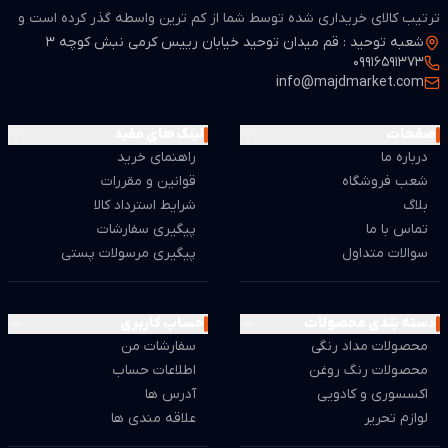
ترتیب کالای خریداری شده توسط شما از کم ترین واسطه گذر کرده است و
شعبه توحید : قم میدان توحید خیابان رییس کرمی نبش کوچه 3
از لحاظ قیمت بسیار مطمن و مناسب می باشد.
09916591373
info@majdmarket.com
صفحات
لینک های مفید
درباره ما
راهنمای خرید
شعب فروشگاه
قوانین و مقررات
بلاگ
شرایط استرداد کالا
تماس با ما
پیگیری سفارشات
سوالات متداول
پیگیری مرسولات پستی
دسته بندی محصولات
حساب کاربری
محصولات مداد رنگی
سفارشات من
محصولات رنگ روغن
اطلاعات حساب
اکسسوری و کادویی
آدرس ها
لوازم تحریر
علاقه مندی ها