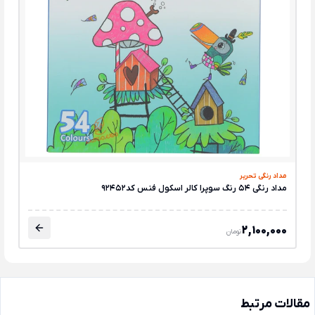
مداد رنگی تحریر
مداد رنگی 54 رنگ سوپرا کالر اسکول فنس کد92452
2,100,000
تومان
مقالات مرتبط