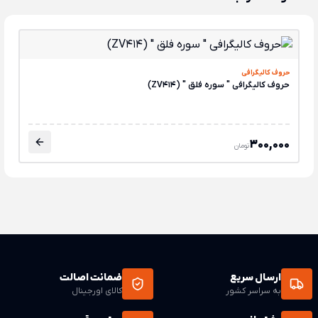
حروف کالیگرافی
حروف کالیگرافی " سوره فلق " (ZV414)
300,000
تومان
ارسال سریع
ضمانت اصالت
به سراسر کشور
کالای اورجینال