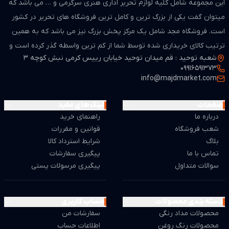
این مجموعه شامل کلیه لوازم تحریر اداری هنری سرگرمی و … می باشد که
میتوان گفت یکی از بزرگ ترین و کامل ترین فروشگاه های تحریر در کشور
است. فروشگاه مجد شامل یک مرکز پخش بزرگ نیز می باشد که به همین
ترتیب کالای خریداری شده توسط شما از کم ترین واسطه گذر کرده است و
شعبه توحید : قم میدان توحید خیابان رییس کرمی نبش کوچه 3
از لحاظ قیمت بسیار مطمن و مناسب می باشد.
09916591373
info@majdmarket.com
صفحات
لینک های مفید
درباره ما
راهنمای خرید
شعب فروشگاه
قوانین و مقررات
بلاگ
شرایط استرداد کالا
تماس با ما
پیگیری سفارشات
سوالات متداول
پیگیری مرسولات پستی
دسته بندی محصولات
حساب کاربری
محصولات مداد رنگی
سفارشات من
محصولات رنگ روغن
اطلاعات حساب