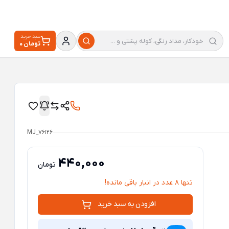
سبد خرید
0 تومان
MJ_76126
440,000
تومان
تنها 8 عدد در انبار باقی مانده!
افزودن به سبد خرید