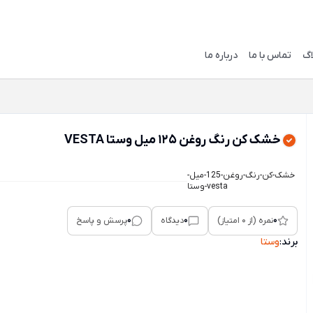
اگ
تماس با ما
درباره ما
خشک کن رنگ روغن 125 میل وستا VESTA
خشک-کن-رنگ-روغن-125-میل-
وستا-vesta
0
0
0
نمره (از 0 امتیاز)
دیدگاه
پرسش و پاسخ
برند:
وستا