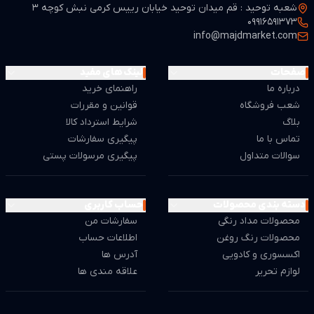
شعبه توحید : قم میدان توحید خیابان رییس کرمی نبش کوچه 3
از لحاظ قیمت بسیار مطمن و مناسب می باشد.
09916591373
info@majdmarket.com
صفحات
لینک های مفید
درباره ما
راهنمای خرید
شعب فروشگاه
قوانین و مقررات
بلاگ
شرایط استرداد کالا
تماس با ما
پیگیری سفارشات
سوالات متداول
پیگیری مرسولات پستی
دسته بندی محصولات
حساب کاربری
محصولات مداد رنگی
سفارشات من
محصولات رنگ روغن
اطلاعات حساب
اکسسوری و کادویی
آدرس ها
لوازم تحریر
علاقه مندی ها