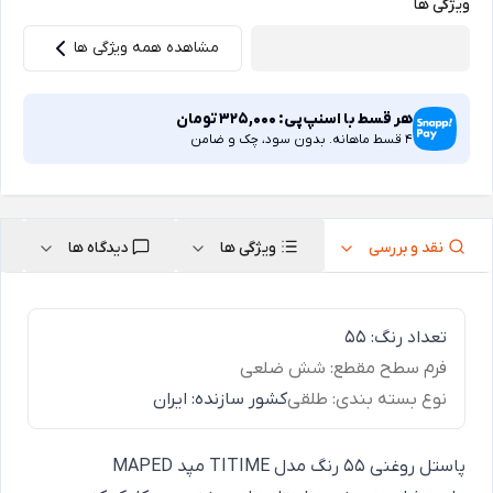
ویژگی ها
مشاهده همه ویژگی ها
هر قسط با اسنپ‌پی:
325,000
تومان
4 قسط ماهانه. بدون سود، چک و ضامن
نقد و بررسی
ویژگی ها
دیدگاه ها
تعداد رنگ: 55
فرم سطح مقطع: شش ضلعی
نوع بسته بندی: طلقی
کشور سازنده: ایران
پاستل روغنی 55 رنگ مدل TITIME مپد MAPED