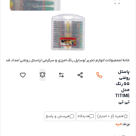
خانه
/
محصولات
/
لوازم تحریر
/
وسایل رنگ امیزی و سرگرمی
/
پاستل روغنی/مداد شمعی
پاستل
روغنی
55 رنگ
مدل
TITIME
تی تی
0
نمره (از 0 امتیاز)
0
دیدگاه
0
پرسش و پاسخ
برند:
مپد