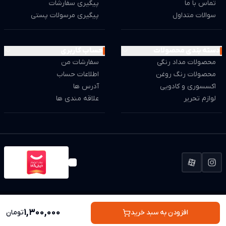
تماس با ما
پیگیری سفارشات
سوالات متداول
پیگیری مرسولات پستی
دسته بندی محصولات
حساب کاربری
محصولات مداد رنگی
سفارشات من
محصولات رنگ روغن
اطلاعات حساب
اکسسوری و کادویی
آدرس ها
لوازم تحریر
علاقه مندی ها
استفاده از مطالب این وب سایت فقط برای مقاصد غیر تجاری و با ذکر منبع بلامانع است.
کلیه حقوق این سایت متعلق به مجد مارکت می باشد.
1,300,000
افزودن به سبد خرید
تومان
Powered by
Binacity