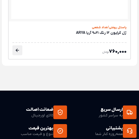
پاستل روغنی/مداد شمعی
ژل کرایون 12 رنگ 9021 آریا ARYA
760,000
تومان
ارسال سریع
ضمانت اصالت
به سراسر کشور
کالای اورجینال
پشتیبانی
بهترین قیمت
همه‌روزه کنار شما
تنوع و قیمت مناسب