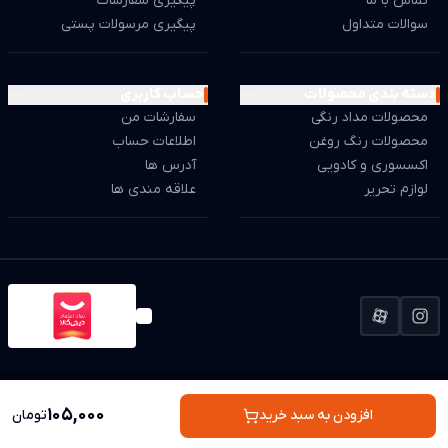
تماس با ما
پیگیری سفارشات
سوالات متداول
پیگیری مرسولات پستی
دسته بندی محصولات
حساب کاربری
محصولات مداد رنگی
سفارشات من
محصولات رنگ روغن
اطلاعات حساب
اکسسوری و کادویی
آدرس ها
لوازم تحریر
علاقه مندی ها
استفاده از مطالب این وب سایت فقط برای مقاصد غیر تجاری و با ذکر منبع بلامانع است.
کلیه حقوق این سایت متعلق به مجد مارکت می باشد.
105,000
افزودن به سبد خرید
تومان
Powered by
Binacity