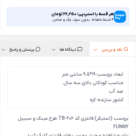
هر قسط با اسنپ‌پی:
26,250
تومان
4 قسط ماهانه. بدون سود، چک و ضامن
نقد و بررسی
دیدگاه ها
پرسش و پاسخ
ابعاد برچسب: 19*9.5 سانتی متر
مناسب کودکان بالای سه سال
ضد آب
کشور سازنده: کره
برچسب (استیکر) فانتزی کد TB-206 طرح عینک و سیبیل
FUNNY
برای
مشاهده و خرید برچسب های فانتزی
کلیک کنید.