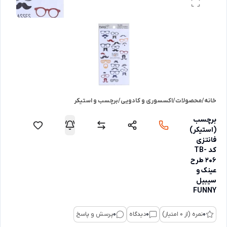
خانه
/
محصولات
/
اکسسوری و کادویی
/
برچسب و استیکر
برچسب
(استیکر)
فانتزی
کد TB-
206 طرح
عینک و
سیبیل
FUNNY
0
نمره (از 0 امتیاز)
0
دیدگاه
0
پرسش و پاسخ